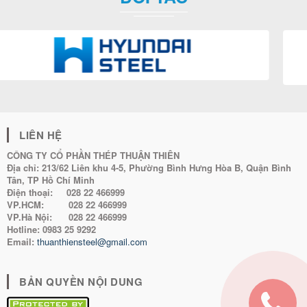
LIÊN HỆ
CÔNG TY CỔ PHẦN THÉP THUẬN THIÊN
Địa chỉ:
213/62 Liên khu 4-5, Phường Bình Hưng Hòa B, Quận Bình
Tân, TP Hồ Chí Minh
Điện thoại:
028 22 466999
VP.HCM:
028 22 466999
VP.Hà Nội:
028 22 466999
Hotline:
0983 25 9292
Email:
thuanthiensteel@gmail.com
BẢN QUYỀN NỘI DUNG