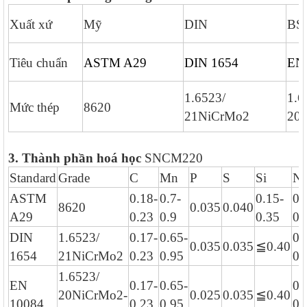
Xuất xứ
Mỹ
DIN
BS
Tiêu chuẩn
ASTM A29
DIN 1654
EN
1.6523/
1.6
Mức thép
8620
21NiCrMo2
20
3. Thành phần hoá học
SNCM220
Standard
Grade
C
Mn
P
S
Si
Ni
ASTM
0.18-
0.7-
0.15-
0.
8620
0.035
0.040
A29
0.23
0.9
0.35
0.
DIN
1.6523/
0.17-
0.65-
0.
0.035
0.035
≦
0.40
1654
21NiCrMo2
0.23
0.95
0.
1.6523/
EN
0.17-
0.65-
0.
20NiCrMo2-
0.025
0.035
≦
0.40
10084
0.23
0.95
0.