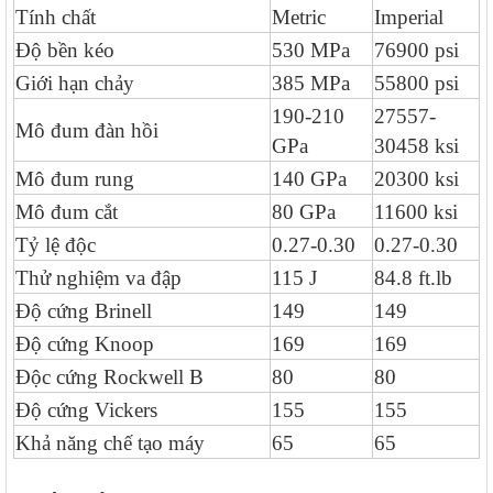
Tính chất
Metric
Imperial
Độ bền kéo
530 MPa
76900 psi
Giới hạn chảy
385 MPa
55800 psi
190-210
27557-
Mô đum đàn hồi
GPa
30458 ksi
Mô đum rung
140 GPa
20300 ksi
Mô đum cắt
80 GPa
11600 ksi
Tỷ lệ độc
0.27-0.30
0.27-0.30
Thử nghiệm va đập
115 J
84.8 ft.lb
Độ cứng Brinell
149
149
Độ cứng Knoop
169
169
Độc cứng Rockwell B
80
80
Độ cứng Vickers
155
155
Khả năng chế tạo máy
65
65