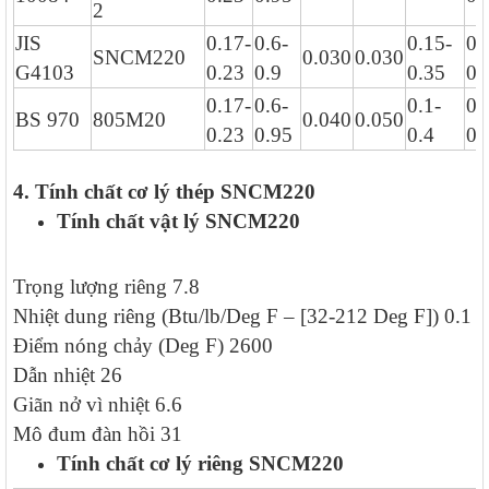
2
JIS
0.17-
0.6-
0.15-
0.
SNCM220
0.030
0.030
G4103
0.23
0.9
0.35
0.
0.17-
0.6-
0.1-
0.
BS 970
805M20
0.040
0.050
0.23
0.95
0.4
0.
4. Tính chất cơ lý thép
SNCM220
Tính chất vật lý
SNCM220
Trọng lượng riêng 7.8
Nhiệt dung riêng (Btu/lb/Deg F – [32-212 Deg F]) 0.1
Điểm nóng chảy (Deg F) 2600
Dẫn nhiệt 26
Giãn nở vì nhiệt 6.6
Mô đum đàn hồi 31
Tính chất cơ lý riêng
SNCM220