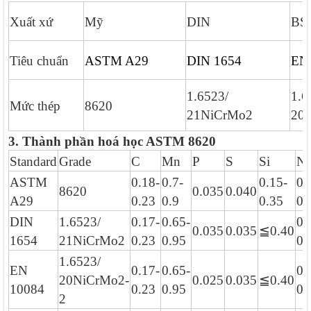
Xuất xứ
Mỹ
DIN
BS
Tiêu chuẩn
ASTM A29
DIN 1654
EN
1.6523/
1.6
Mức thép
8620
21NiCrMo2
20
3. Thành phần hoá học ASTM 8620
Standard
Grade
C
Mn
P
S
Si
Ni
ASTM
0.18-
0.7-
0.15-
0.
8620
0.035
0.040
A29
0.23
0.9
0.35
0.
DIN
1.6523/
0.17-
0.65-
0.
0.035
0.035
≦
0.40
1654
21NiCrMo2
0.23
0.95
0.
1.6523/
EN
0.17-
0.65-
0.
20NiCrMo2-
0.025
0.035
≦
0.40
10084
0.23
0.95
0.
2