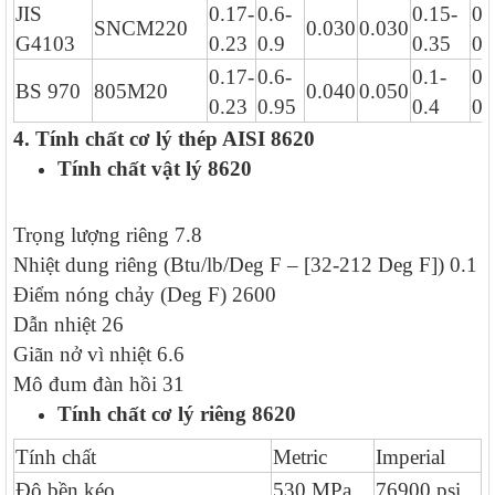
JIS
0.17-
0.6-
0.15-
0.
SNCM220
0.030
0.030
G4103
0.23
0.9
0.35
0.
0.17-
0.6-
0.1-
0.
BS 970
805M20
0.040
0.050
0.23
0.95
0.4
0.
4. Tính chất cơ lý thép AISI 8620
Tính chất vật lý 8620
Trọng lượng riêng 7.8
Nhiệt dung riêng (Btu/lb/Deg F – [32-212 Deg F]) 0.1
Điểm nóng chảy (Deg F) 2600
Dẫn nhiệt 26
Giãn nở vì nhiệt 6.6
Mô đum đàn hồi 31
Tính chất cơ lý riêng 8620
Tính chất
Metric
Imperial
Độ bền kéo
530 MPa
76900 psi