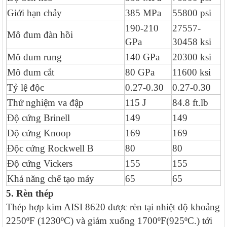
Giới hạn chảy
385 MPa
55800 psi
190-210
27557-
Mô đum đàn hồi
GPa
30458 ksi
Mô đum rung
140 GPa
20300 ksi
Mô đum cắt
80 GPa
11600 ksi
Tỷ lệ độc
0.27-0.30
0.27-0.30
Thử nghiệm va đập
115 J
84.8 ft.lb
Độ cứng Brinell
149
149
Độ cứng Knoop
169
169
Độc cứng Rockwell B
80
80
Độ cứng Vickers
155
155
Khả năng chế tạo máy
65
65
5. Rèn thép
Thép hợp kim AISI 8620 được rèn tại nhiệt độ khoảng
2250ºF (1230ºC) và giảm xuống 1700ºF(925ºC.) tới