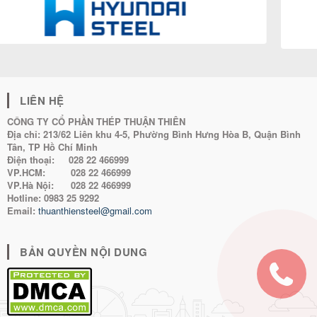
LIÊN HỆ
CÔNG TY CỔ PHẦN THÉP THUẬN THIÊN
Địa chỉ:
213/62 Liên khu 4-5, Phường Bình Hưng Hòa B, Quận Bình
Tân, TP Hồ Chí Minh
Điện thoại:
028 22 466999
VP.HCM:
028 22 466999
VP.Hà Nội:
028 22 466999
Hotline:
0983 25 9292
Email:
thuanthiensteel@gmail.com
BẢN QUYỀN NỘI DUNG