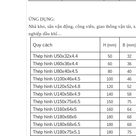
ỨNG DỤNG:
Nhà kho, sân vận động, công viên, giao thông vận tải,
nghiệp dầu khí…
Quy cách
H (mm)
B (mm)
Thép hình U50x32x4.4
50
32
Thép hình U60x36x4.4
60
36
Thép hình U80x40x4.5
80
40
Thép hình U100x46x4.5
100
46
Thép hình U120x52x4.8
120
52
Thép hình U140x58x4.9
140
58
Thép hình U150x75x6.5
150
75
Thép hình U160x64x5
160
64
Thép hình U180x68x6
180
68
Thép hình U180x68x6.5
180
68
Thép hình U180x75x5.1
180
75