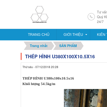
Tư vấn
Quý K
24/7
TRANG CHỦ
GIỚI THIỆU
KIẾN
Trang nhất
SẢN PHẨM
THÉP HÌNH U380X100X10.5X16
Thứ sáu - 07/12/2018 20:28
THÉP HÌNH U380x100x10.5x16
Khối lượng 54.5kg/m