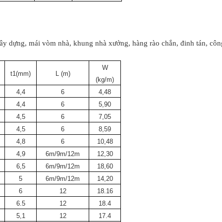
 xây dựng, mái vòm nhà, khung nhà xưởng, hàng rào chắn, đinh tán, côn
W
t1(mm)
L (m)
(kg/m)
4,4
6
4,48
4,4
6
5,90
4,5
6
7,05
4,5
6
8,59
4,8
6
10,48
4,9
6m/9m/12m
12,30
6,5
6m/9m/12m
18,60
5
6m/9m/12m
14,20
6
12
18.16
6.5
12
18.4
5,1
12
17.4