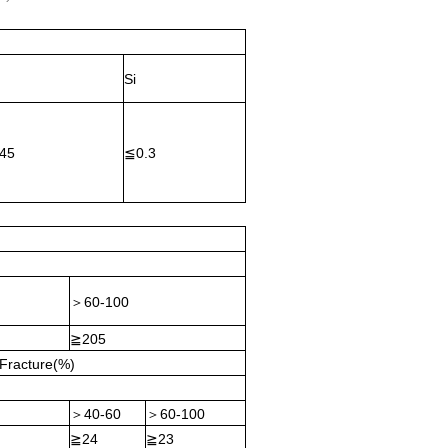
Si
≦
045
0.3
60-100
＞
≧
205
 Fracture(%)
40-60
60-100
＞
＞
≧
≧
24
23