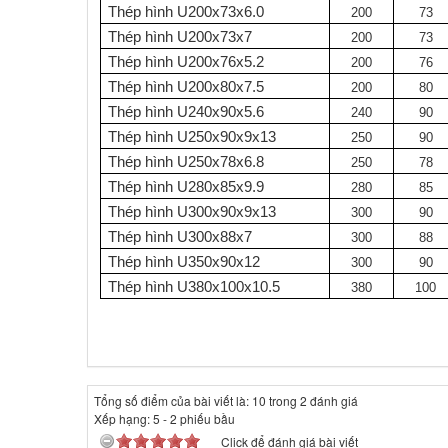
Thép hình U200x73x6.0
200
73
Thép hình U200x73x7
200
73
Thép hình U200x76x5.2
200
76
Thép hình U200x80x7.5
200
80
Thép hình U240x90x5.6
240
90
Thép hình U250x90x9x13
250
90
Thép hình U250x78x6.8
250
78
Thép hình U280x85x9.9
280
85
Thép hình U300x90x9x13
300
90
Thép hình U300x88x7
300
88
Thép hình U350x90x12
300
90
Thép hình U380x100x10.5
380
100
Tổng số điểm của bài viết là: 10 trong 2 đánh giá
Xếp hạng:
5
-
2
phiếu bầu
Click để đánh giá bài viết