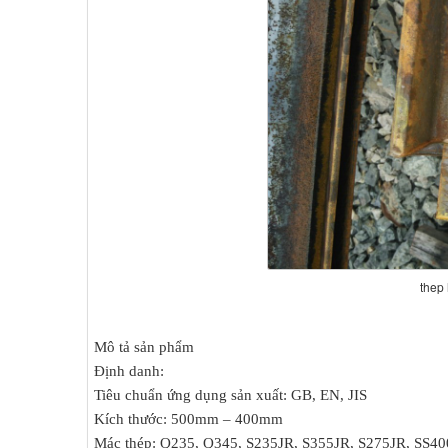
thep
Mô tả sản phẩm
Định danh:
Tiêu chuẩn ứng dụng sản xuất: GB, EN, JIS
Kích thước: 500mm – 400mm
Mác thép: Q235, Q345, S235JR, S355JR, S275JR, SS4