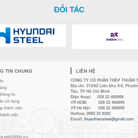
ĐỐI TÁC
G TIN CHUNG
LIÊN HỆ
CÔNG TY CỔ PHẦN THÉP THUẬN 
án
Địa chỉ:
213/62 Liên khu 4-5, Phư
hàng
Tân, TP Hồ Chí Minh
thông tin
Điện thoại:
028 22 466999
ản sử dụng
VP.HCM:
028 22 466999
p thành viên
VP.Hà Nội:
028 22 466999
Hotline:
0983 25 9292
thành viên
Email:
thuanthiensteel@gmail.com
w.web360do.vn
.