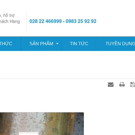
, hỗ trợ
028 22 466999 - 0983 25 92 92
hách Hàng
 THỨC
SẢN PHẨM
TIN TỨC
TUYỀN DỤN