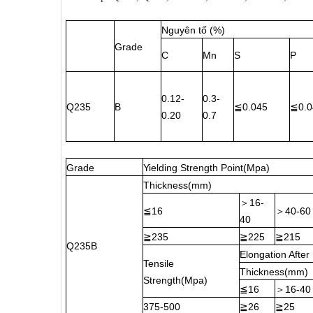
Nguyên tố (%)
Grade
C
Mn
S
P
0.12-
0.3-
≦
≦
Q235
B
0.045
0.
0.20
0.7
Grade
Yielding Strength Point(Mpa)
Thickness(mm)
16-
＞
≦
16
40-60
＞
40
≧
≧
≧
235
225
215
Q235B
Elongation After
Tensile
Thickness(mm)
Strength(Mpa)
≦
16
16-40
＞
≧
≧
375-500
26
25