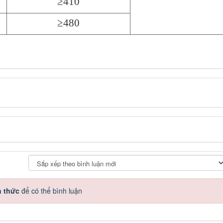
≥410
≥480
h thức
để có thể bình luận