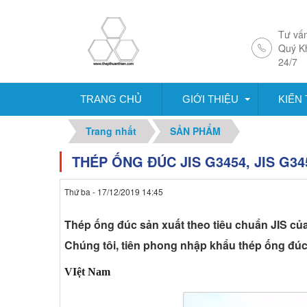
Tư vấn
Quý K
24/7
TRANG CHỦ
GIỚI THIỆU
KIẾN
Trang nhất
SẢN PHẨM
THÉP ỐNG ĐÚC JIS G3454, JIS G345
Thứ ba - 17/12/2019 14:45
Thép ống đúc sản xuất theo tiêu chuẩn JIS củ
Chúng tôi, tiên phong nhập khẩu thép ống đú
VIệt Nam