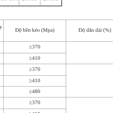
y
Độ bền kéo (Mpa)
Độ dãn dài (%)
≥370
≥410
≥370
≥410
≥480
≥370