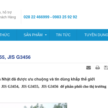
, hỗ trợ
028 22 466999 - 0983 25 92 92
hách Hàng
 THỨC
SẢN PHẨM
TIN TỨC
TUYỀN DỤN
5, JIS G3456
a Nhật đã được ưu chuộng và tin dùng khắp thế giới
c
JIS G3454, JIS G3455, JIS G3456 để phân phối cho thị trường