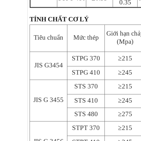
0.35
TÍNH CHẤT CƠ LÝ
Giới hạn chả
Tiêu chuẩn
Mức thép
(Mpa)
STPG 370
≥215
JIS G3454
STPG 410
≥245
STS 370
≥215
JIS G 3455
STS 410
≥245
STS 480
≥275
STPT 370
≥215