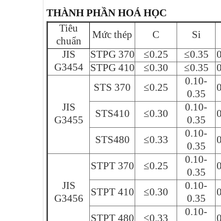
THÀNH PHẦN HOÁ HỌC
Tiêu
Mức thép
C
Si
chuẩn
JIS
STPG 370
≤0.25
≤0.35
0
G3454
STPG 410
≤0.30
≤0.35
0
0.10-
STS 370
≤0.25
0
0.35
JIS
0.10-
STS410
≤0.30
0
G3455
0.35
0.10-
STS480
≤0.33
0
0.35
0.10-
STPT 370
≤0.25
0
0.35
JIS
0.10-
STPT 410
≤0.30
0
G3456
0.35
0.10-
STPT 480
≤0.33
0