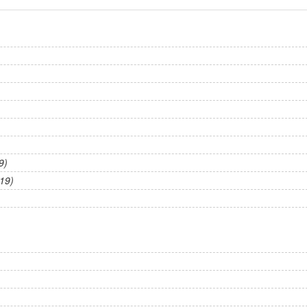
9)
19)