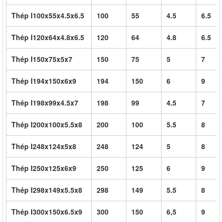
Thép I100x55x4.5x6.5
100
55
4.5
6.5
Thép I120x64x4.8x6.5
120
64
4.8
6.5
Thép I150x75x5x7
150
75
5
7
Thép I194x150x6x9
194
150
6
9
Thép I198x99x4.5x7
198
99
4.5
7
Thép I200x100x5.5x8
200
100
5.5
8
Thép I248x124x5x8
248
124
5
8
Thép I250x125x6x9
250
125
6
9
Thép I298x149x5.5x8
298
149
5.5
8
Thép I300x150x6.5x9
300
150
6,5
9