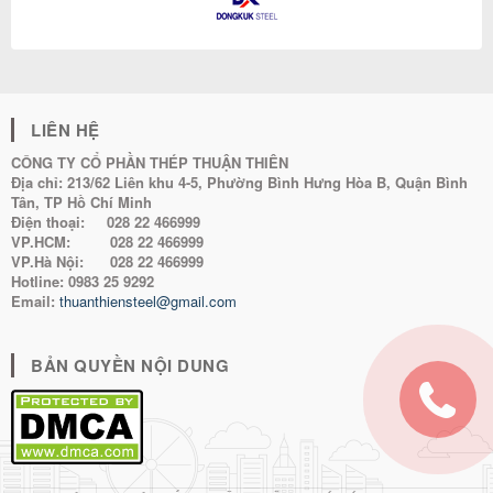
LIÊN HỆ
CÔNG TY CỔ PHẦN THÉP THUẬN THIÊN
Địa chỉ:
213/62 Liên khu 4-5, Phường Bình Hưng Hòa B, Quận Bình
Tân, TP Hồ Chí Minh
Điện thoại:
028 22 466999
VP.HCM:
028 22 466999
VP.Hà Nội:
028 22 466999
Hotline:
0983 25 9292
Email:
thuanthiensteel@gmail.com
BẢN QUYỀN NỘI DUNG