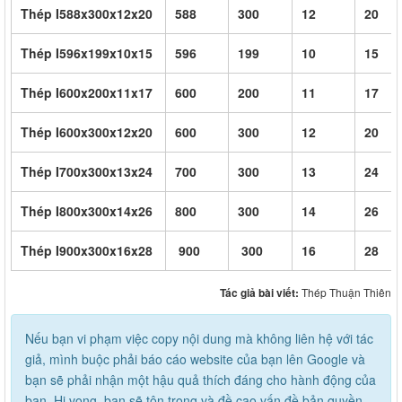
Thép I588x300x12x20
588
300
12
20
Thép I596x199x10x15
596
199
10
15
Thép I600x200x11x17
600
200
11
17
Thép I600x300x12x20
600
300
12
20
Thép I700x300x13x24
700
300
13
24
Thép I800x300x14x26
800
300
14
26
Thép I900x300x16x28
900
300
16
28
Tác giả bài viết:
Thép Thuận Thiên
Nếu bạn vi phạm việc copy nội dung mà không liên hệ với tác
giả, mình buộc phải báo cáo website của bạn lên Google và
bạn sẽ phải nhận một hậu quả thích đáng cho hành động của
bạn. Hi vọng, bạn sẽ tôn trọng và đề cao vấn đề bản quyền