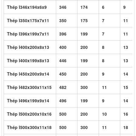
Thép I346x194x6x9
346
174
6
9
Thép I350x175x7x11
350
175
7
11
Thép I396x199x7x11
396
199
7
11
Thép I400x200x8x13
400
200
8
13
Thép I400x199x8x13
446
199
8
13
Thép I450x200x9x14
450
200
9
14
Thép I482x300x11x15
482
300
11
15
Thép I496x199x9x14
496
199
9
14
Thép I500x200x10x16
500
200
10
16
Thép I500x300x11x18
500
300
11
18