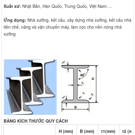
Xuất xứ:
Nhật Bản, Hàn Quốc, Trung Quốc, Việt Nam….
Ứng dụng:
Nhà xưởng, kết cấu, xây dựng nhà xưởng, kết cấu nhà
tiền chế, nâng và vận chuyển máy, làm cọc cho nền nóng nhà
xưởng
BẢNG KÍCH THƯỚC QUY CÁCH
H (mm)
B (mm)
t1(mm)
t2 (m